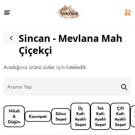
Sincan - Mevlana Mah
Çiçekçi
Aradığınız ürünü sizler için listeledik
Üç
Tek
Çift
Nikah
Sütun
Katlı
Katlı
Katlı
&
Kasımpatı
Sepet
Ayaklı
Ayaklı
Ayaklı
Düğün
Sepet
Sepet
Sepet