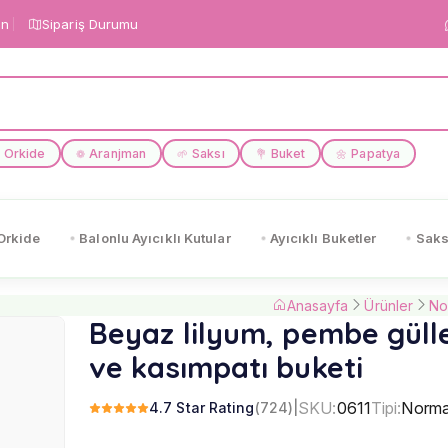
in
Sipariş Durumu
Orkide
Aranjman
Saksı
Buket
Papatya
❁
🌱
💐
🌼
Orkide
Balonlu Ayıcıklı Kutular
Ayıcıklı Buketler
Saks
Anasayfa
Ürünler
No
Beyaz lilyum, pembe güll
ve kasımpatı buketi
SKU:
0611
Tipi:
Norma
4.7 Star Rating
(724)
|