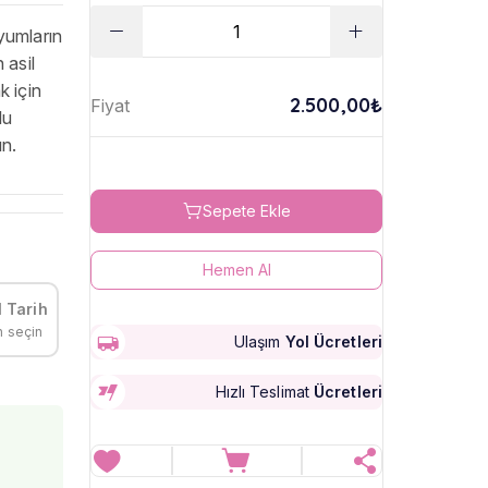
yumların
 asil
k için
2.500,00₺
Fiyat
lu
ın.
Sepete Ekle
Hemen Al
 Tarih
h seçin
Ulaşım
Yol Ücretleri
Hızlı Teslimat
Ücretleri