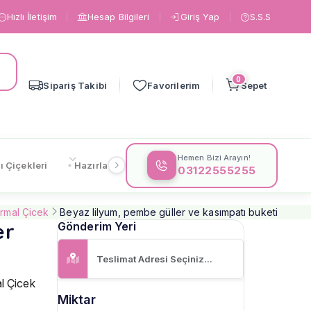
Hızlı İletişim
Hesap Bilgileri
Giriş Yap
S.S.S
0
Sipariş Takibi
Favorilerim
Sepet
Hemen Bizi Arayın!
ı Çiçekleri
Hazırlanışa Göre
Çiçeklere Göre
Gönderi
03122555255
rmal Çicek
Beyaz lilyum, pembe güller ve kasımpatı buketi
er
Gönderim Yeri
l Çicek
Miktar