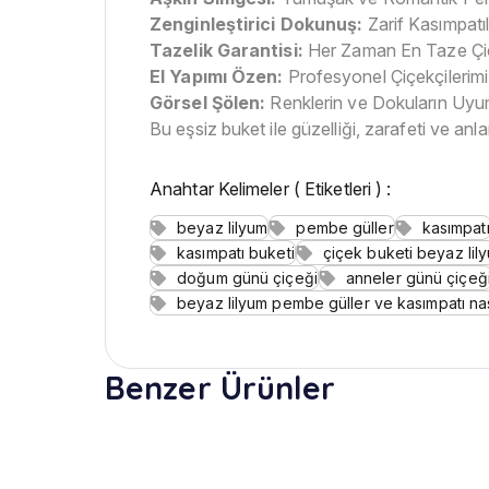
Zenginleştirici Dokunuş:
Zarif Kasımpatıl
Tazelik Garantisi:
Her Zaman En Taze Çiçe
El Yapımı Özen:
Profesyonel Çiçekçilerimiz
Görsel Şölen:
Renklerin ve Dokuların Uyum
Bu eşsiz buket ile güzelliği, zarafeti ve an
Anahtar Kelimeler ( Etiketleri ) :
beyaz lilyum
pembe güller
kasımpat
kasımpatı buketi
çiçek buketi beyaz lil
doğum günü çiçeği
anneler günü çiçeğ
beyaz lilyum pembe güller ve kasımpatı nası
Benzer Ürünler