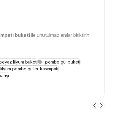
ımpatı buketi
ile unutulmaz anılar biriktirin.
beyaz lilyum buketi
pembe gül buketi
lilyum pembe güller kasımpatı
arişi