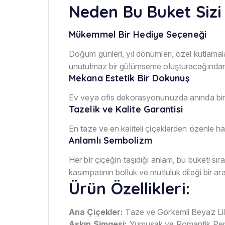
Neden Bu Buket Sizi
Mükemmel Bir Hediye Seçeneği
Doğum günleri, yıl dönümleri, özel kutlama
unutulmaz bir gülümseme oluşturacağından e
Mekana Estetik Bir Dokunuş
Ev veya ofis dekorasyonunuzda anında bir fa
Tazelik ve Kalite Garantisi
En taze ve en kaliteli çiçeklerden özenle haz
Anlamlı Sembolizm
Her bir çiçeğin taşıdığı anlam, bu buketi s
kasımpatının bolluk ve mutluluk dileği bir ara
Ürün Özellikleri:
Ana Çiçekler:
Taze ve Görkemli Beyaz Li
Aşkın Simgesi:
Yumuşak ve Romantik Pem