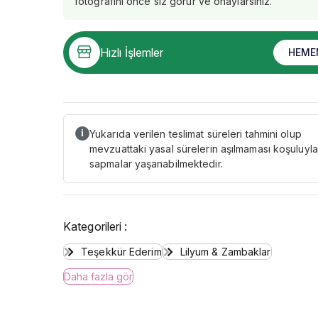
fotoğrafını önce siz görür ve onaylarsınız.
Hızlı İşlemler
HEME
Yukarıda verilen teslimat süreleri tahmini olup
i
mevzuattaki yasal sürelerin aşılmaması koşuluyla
sapmalar yaşanabilmektedir.
Kategorileri :
Teşekkür Ederim
Lilyum & Zambaklar
Daha fazla gör