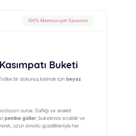
100% Memnuniyet Garantisi
 Kasımpatı Buketi
fistike bir dokunuş katmak için
beyaz
pozisyon sunar. Saflığı ve asaleti
lan
pembe güller
, buketinize sıcaklık ve
rerek, uzun ömürlü güzellikleriyle her