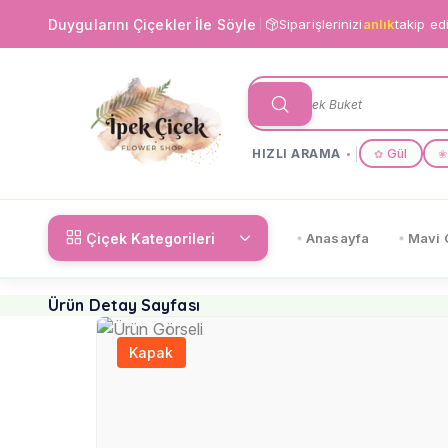
Duygularını Çiçekler İle Söyle
Siparişlerinizi
anlık
takip ed
HIZLI ARAMA
Gül
✿
❀
Çiçek Kategorileri
Anasayfa
Mavi 
Ürün Detay Sayfası
Kapak