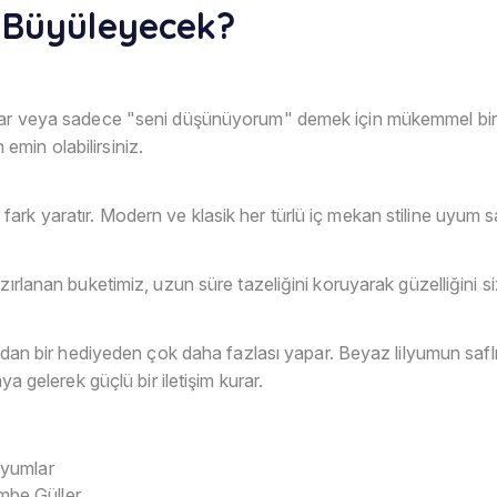
 Büyüleyecek?
lar veya sadece "seni düşünüyorum" demek için mükemmel bir t
min olabilirsiniz.
rk yaratır. Modern ve klasik her türlü iç mekan stiline uyum s
ırlanan buketimiz, uzun süre tazeliğini koruyarak güzelliğini siz
ıradan bir hediyeden çok daha fazlası yapar. Beyaz lilyumun saf
ya gelerek güçlü bir iletişim kurar.
lyumlar
be Güller