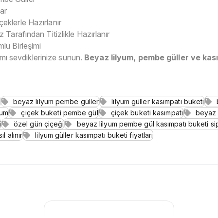
ar
klerle Hazırlanır
 Tarafından Titizlikle Hazırlanır
lu Birleşimi
lamı sevdiklerinize sunun.
Beyaz lilyum, pembe güller ve kas
ı
beyaz lilyum pembe güller
lilyum güller kasımpatı buketi
yum
çiçek buketi pembe gül
çiçek buketi kasımpatı
beyaz 
i
özel gün çiçeği
beyaz lilyum pembe gül kasımpatı buketi sip
l alınır
lilyum güller kasımpatı buketi fiyatları