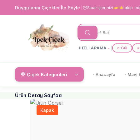
Duygularını Çiçekler İle Söyle
Siparişlerinizi
anlık
takip ed
HIZLI ARAMA
Gül
✿
❀
Çiçek Kategorileri
Anasayfa
Mavi 
Ürün Detay Sayfası
Kapak