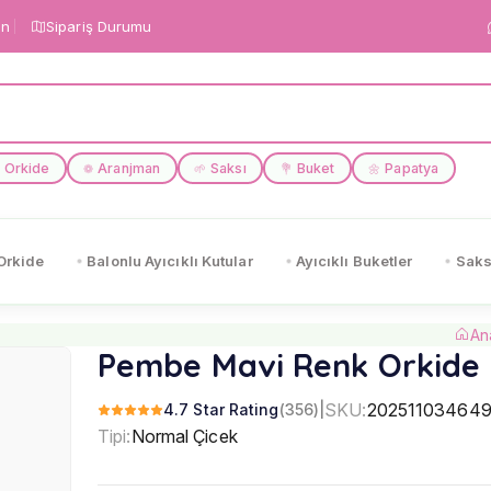
in
Sipariş Durumu
Orkide
Aranjman
Saksı
Buket
Papatya
❁
🌱
💐
🌼
Orkide
Balonlu Ayıcıklı Kutular
Ayıcıklı Buketler
Saks
An
Pembe Mavi Renk Orkide
SKU:
20251103464
4.7 Star Rating
(356)
|
Tipi:
Normal Çicek