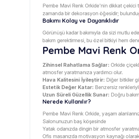
Pembe Mavi Renk Orkide'nin dikkat çekici tonl
zamanda bir dekorasyon öğesidir; bulunduğ
Bakımı Kolay ve Dayanıklıdır
Görünüşü kadar bakımıyla da sizi mutlu ede
bakım gerektirmesi, bu özel bitkiyi hem deney
Pembe Mavi Renk Or
Zihinsel Rahatlama Sağlar:
Orkide çiçekle
atmosfer yaratmanıza yardımcı olur.
Hava Kalitesini İyileştirir:
Diğer bitkiler 
Estetik Değer Katar:
Benzersiz renkleriyle
Uzun Süreli Güzellik Sunar:
Doğru bakım i
Nerede Kullanılır?
Pembe Mavi Renk Orkide, yaşam alanlarını
Salonunuzun baş köşesinde
Yatak odanızda dingin bir atmosfer yaratma
Ofis masanızda motivasyon kaynağı olara