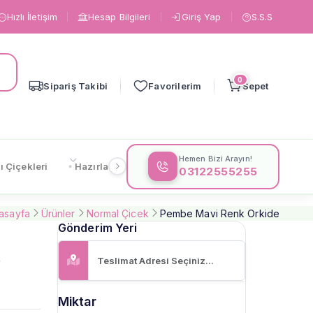
Hızlı İletişim
Hesap Bilgileri
Giriş Yap
S.S.S
0
Sipariş Takibi
Favorilerim
Sepet
Hemen Bizi Arayın!
ı Çiçekleri
Hazırlanışa Göre
Çiçeklere Göre
Gönderi
03122555255
asayfa
Ürünler
Normal Çicek
Pembe Mavi Renk Orkide
Gönderim Yeri
9
Miktar