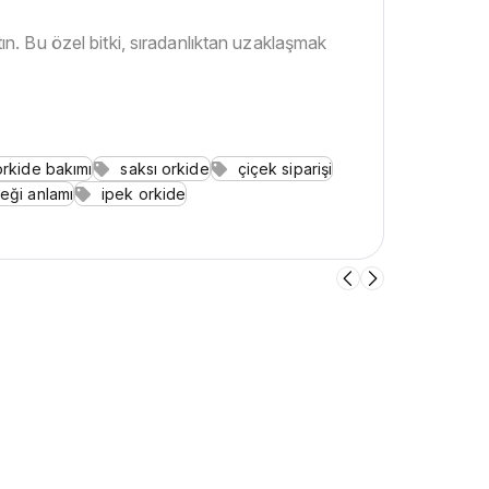
n. Bu özel bitki, sıradanlıktan uzaklaşmak
orkide bakımı
saksı orkide
çiçek siparişi
çeği anlamı
ipek orkide