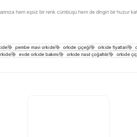
arınıza hem eşsiz bir renk cümbüşü hem de dingin bir huzur katı
kide
pembe mavi orkide
orkide çiçeği
orkide fiyatları
orkide
evde orkide bakımı
orkide nasıl çoğaltılır
orkide çi