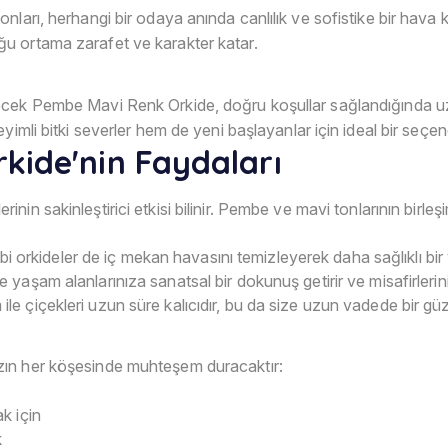
arı, herhangi bir odaya anında canlılık ve sofistike bir hava ka
u ortama zarafet ve karakter katar.
cek Pembe Mavi Renk Orkide, doğru koşullar sağlandığında uzu
imli bitki severler hem de yeni başlayanlar için ideal bir seçene
kide'nin Faydaları
rinin sakinleştirici etkisi bilinir. Pembe ve mavi tonlarının birl
gibi orkideler de iç mekan havasını temizleyerek daha sağlıklı bi
 yaşam alanlarınıza sanatsal bir dokunuş getirir ve misafirlerin
le çiçekleri uzun süre kalıcıdır, bu da size uzun vadede bir güz
zın her köşesinde muhteşem duracaktır:
k için
k