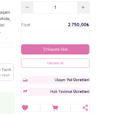
 yaşam
orkide,
2.750,00₺
Fiyat
izi
.
Sepete Ekle
Hemen Al
 Tarih
h seçin
Ulaşım
Yol Ücretleri
Hızlı Teslimat
Ücretleri