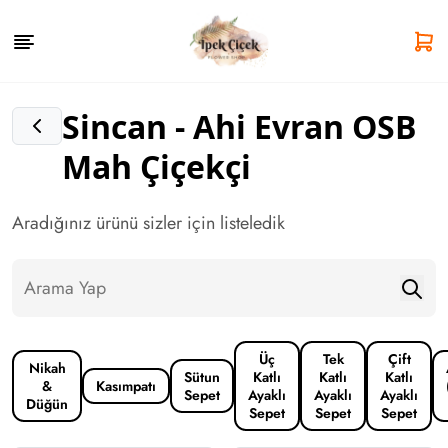
Sincan - Ahi Evran OSB
Mah Çiçekçi
Aradığınız ürünü sizler için listeledik
Üç
Tek
Çift
Nikah
Sütun
Katlı
Katlı
Katlı
&
Kasımpatı
Sepet
Ayaklı
Ayaklı
Ayaklı
Düğün
Sepet
Sepet
Sepet