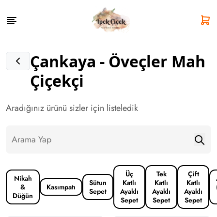
Çankaya - Öveçler Mah
Çiçekçi
Aradığınız ürünü sizler için listeledik
Üç
Tek
Çift
Nikah
Sütun
Katlı
Katlı
Katlı
&
Kasımpatı
Sepet
Ayaklı
Ayaklı
Ayaklı
Düğün
Sepet
Sepet
Sepet