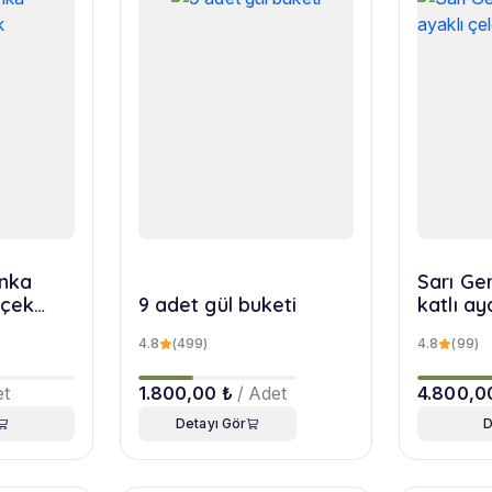
nka
Sarı Ger
içek
9 adet gül buketi
katlı ay
4.8
(499)
4.8
(99)
et
1.800,00 ₺
/ Adet
4.800,0
Detayı Gör
D