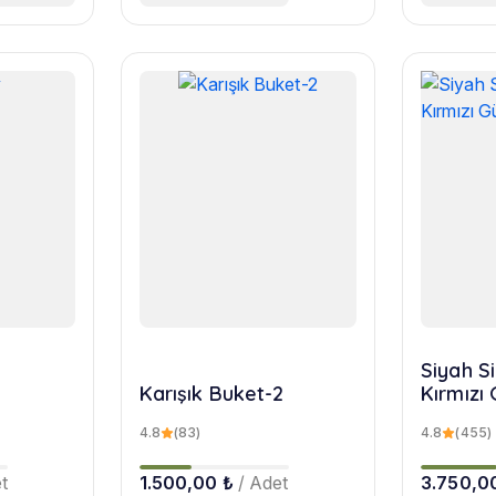
Siyah Si
Karışık Buket-2
Kırmızı 
4.8
(83)
4.8
(455)
t
1.500,00 ₺
/ Adet
3.750,0