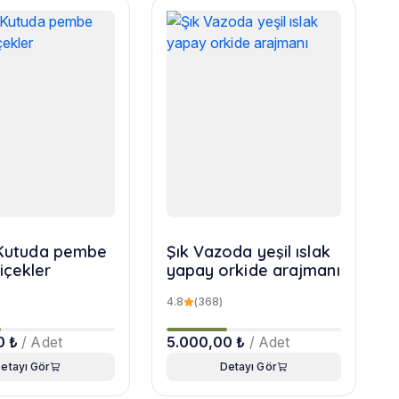
r Kutuda pembe
Şık Vazoda yeşil ıslak
içekler
yapay orkide arajmanı
4.8
(368)
0 ₺
/ Adet
5.000,00 ₺
/ Adet
etayı Gör
Detayı Gör