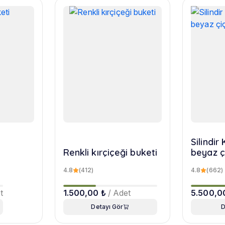
Silindi
Renkli kırçiçeği buketi
beyaz ç
4.8
(412)
4.8
(662)
t
1.500,00 ₺
/ Adet
5.500,0
Detayı Gör
D