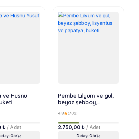
 ve Hüsnü
Pembe Lilyum ve gül,
uketi
beyaz şebboy,
lisyantus ve papatya,
4.8
(702)
buketi
0 ₺
/ Adet
2.750,00 ₺
/ Adet
etayı Gör
Detayı Gör