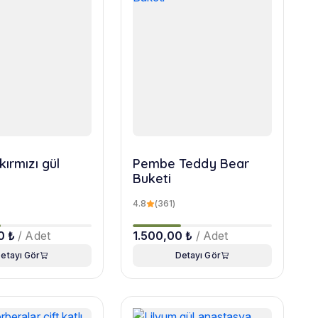
kırmızı gül
Pembe Teddy Bear
Buketi
4.8
(361)
0 ₺
/ Adet
1.500,00 ₺
/ Adet
etayı Gör
Detayı Gör