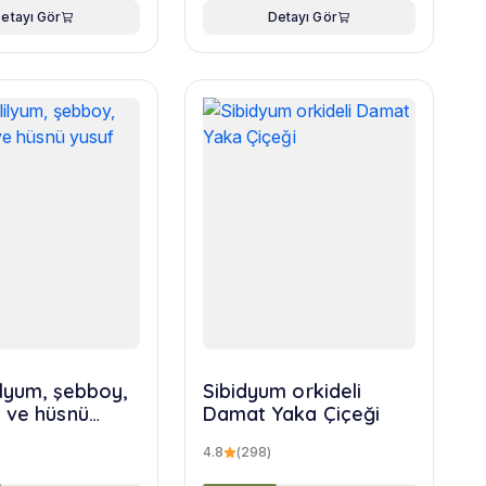
etayı Gör
Detayı Gör
ilyum, şebboy,
Sibidyum orkideli
 ve hüsnü
Damat Yaka Çiçeği
uketi
4.8
(298)