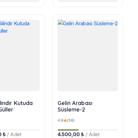
lindir Kutuda
Gelin Arabası
Güller
Süsleme-2
4.8
(58)
0 ₺
/ Adet
4.500,00 ₺
/ Adet