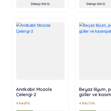
Detayı Gör
Detayı Gör
Anıtkabir Mozole
Beyaz lilyum,
Çelengi-2
güller ve kasım
buketi
4.8
(85)
4.8
(724)