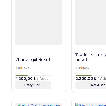
11 adet kırmızı 
21 adet gül Buketi
buketi
4.8
(575)
4.8
(647)
4.200,00 ₺
/ Adet
2.200,00 ₺
/ Ad
Detayı Gör
Detayı Gör