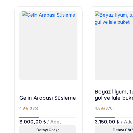
Beyaz lilyum, 
Gelin Arabası Süsleme
gül ve lale buk
4.8
(335)
4.8
(370)
8.000,00 ₺
/ Adet
3.150,00 ₺
/ Ade
Detayı Gör
Detayı Gör