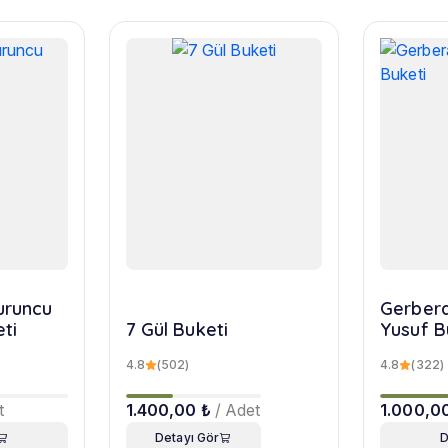
turuncu
Gerbera
eti
7 Gül Buketi
Yusuf B
4.8
(502)
4.8
(322)
t
1.400,00 ₺
/ Adet
1.000,0
Detayı Gör
D