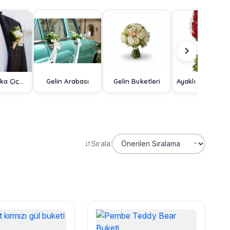
Damat Yaka Çiçeği
Gelin Arabası
Gelin Buketleri
Ayaklı Sep
Sırala: