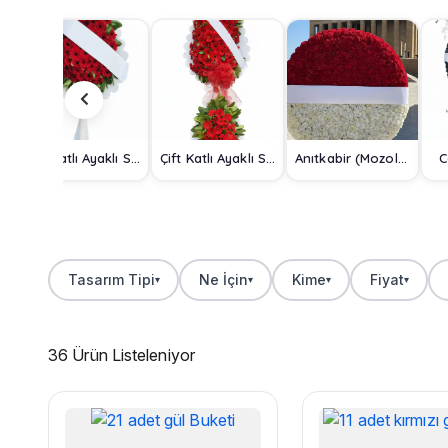
Tek Katlı Ayaklı Sepet
Çift Katlı Ayaklı Sepet
Anıtkabir (Mozole) Çelengi
C
Tasarım Tipi
Ne İçin
Kime
Fiyat
▾
▾
▾
▾
36 Ürün Listeleniyor