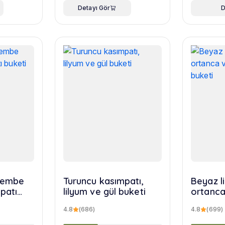
Detayı Gör
D
 pembe
Turuncu kasımpatı,
Beyaz l
patı
lilyum ve gül buketi
ortanca
yusuf b
4.8
(686)
4.8
(699)