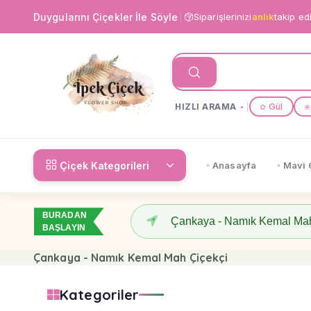
Duygularını Çiçekler İle Söyle
Siparişlerinizi
anlık
takip ed
HIZLI ARAMA
Gül
✿
❀
Çiçek Kategorileri
Anasayfa
Mavi 
BURADAN
BAŞLAYIN
Çankaya - Namık Kemal Mah Çiçekçi
Kategoriler