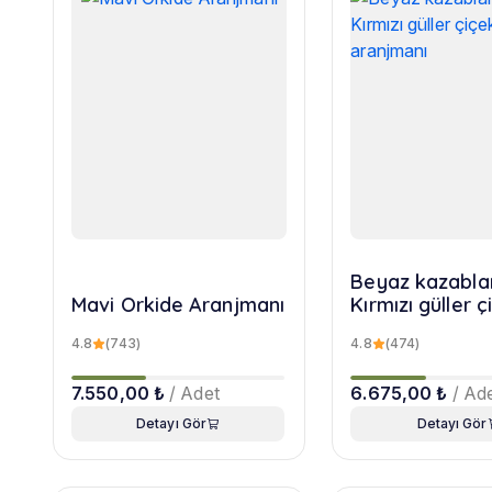
Beyaz kazabla
Mavi Orkide Aranjmanı
Kırmızı güller ç
aranjmanı
4.8
(743)
4.8
(474)
7.550,00 ₺
/ Adet
6.675,00 ₺
/ Ad
Detayı Gör
Detayı Gör