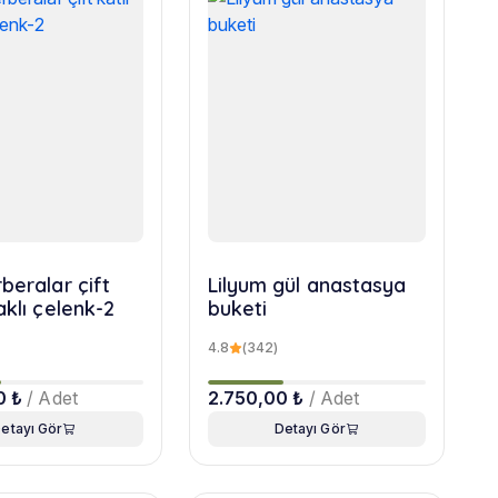
beralar çift
Lilyum gül anastasya
aklı çelenk-2
buketi
4.8
(342)
0 ₺
/ Adet
2.750,00 ₺
/ Adet
etayı Gör
Detayı Gör