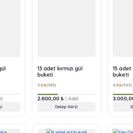
gül
13 adet kırmızı gül
15 adet 
buketi
buketi
4.8
(585)
4.8
(545)
et
2.600,00 ₺
/ Adet
3.000,0
Detayı Gör
D