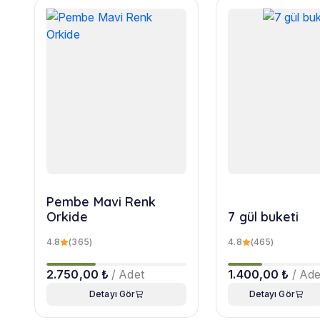
Pembe Mavi Renk
Orkide
7 gül buketi
4.8
(365)
4.8
(465)
2.750,00 ₺
/ Adet
1.400,00 ₺
/ Ade
Detayı Gör
Detayı Gör