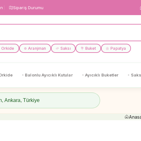
in
Sipariş Durumu
Orkide
Aranjman
Saksı
Buket
Papatya
❁
🌱
💐
🌼
Orkide
Balonlu Ayıcıklı Kutular
Ayıcıklı Buketler
Saks
Anas