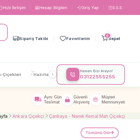
Hızlı İletişim
Hesap Bilgileri
Giriş Yap
S.S.S
0
Sipariş Takibi
Favorilerim
Sepet
Hemen Bizi Arayın!
ı Çiçekleri
Hazırlanışa Göre
Çiçeklere Göre
Gönderi
03122555255
Aynı Gün
Güvenli
Müşteri
Teslimat
Alışveriş
Memnuniyeti
ayfa
Ankara Çiçekçi
Çankaya - Namık Kemal Mah Çiçekçi
Tümünü Gör