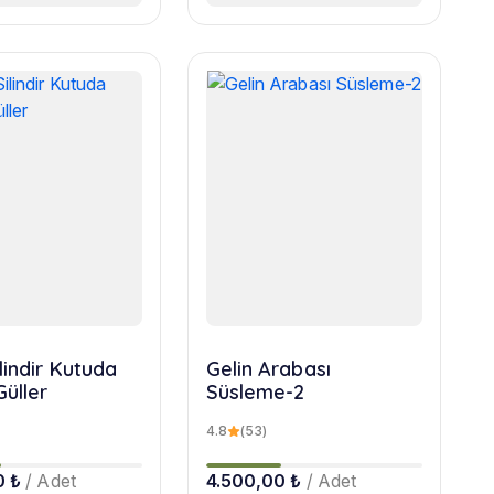
lindir Kutuda
Gelin Arabası
Güller
Süsleme-2
4.8
(53)
0 ₺
/ Adet
4.500,00 ₺
/ Adet