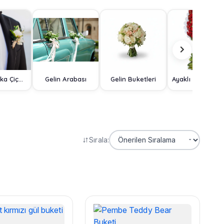
Damat Yaka Çiçeği
Gelin Arabası
Gelin Buketleri
Ayaklı Sep
Sırala: