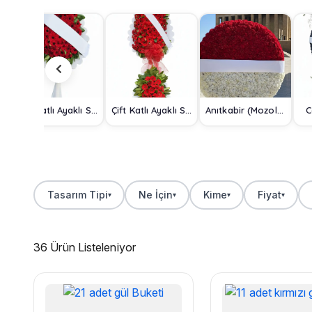
Tek Katlı Ayaklı Sepet
Çift Katlı Ayaklı Sepet
Anıtkabir (Mozole) Çelengi
C
Tasarım Tipi
Ne İçin
Kime
Fiyat
▾
▾
▾
▾
36 Ürün Listeleniyor