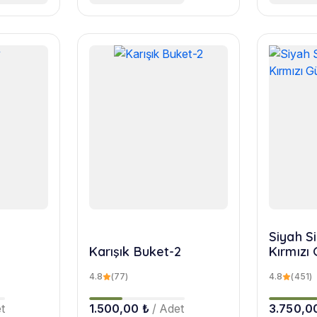
Siyah Si
Karışık Buket-2
Kırmızı 
4.8
(77)
4.8
(451)
t
1.500,00 ₺
/ Adet
3.750,0