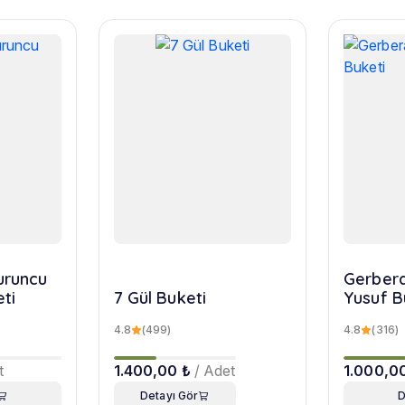
turuncu
Gerbera
eti
7 Gül Buketi
Yusuf B
4.8
(499)
4.8
(316)
t
1.400,00 ₺
/ Adet
1.000,0
Detayı Gör
D