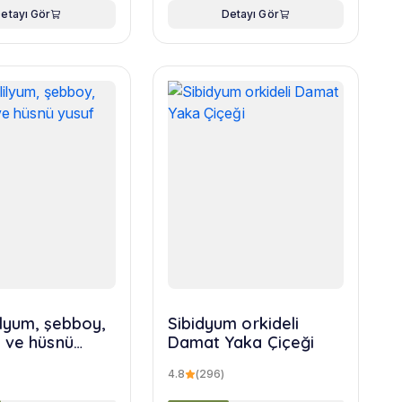
etayı Gör
Detayı Gör
ilyum, şebboy,
Sibidyum orkideli
 ve hüsnü
Damat Yaka Çiçeği
uketi
4.8
(296)