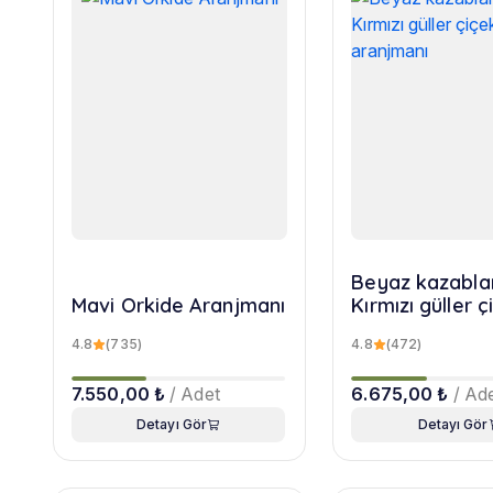
Beyaz kazabla
Mavi Orkide Aranjmanı
Kırmızı güller ç
aranjmanı
4.8
(735)
4.8
(472)
7.550,00 ₺
/ Adet
6.675,00 ₺
/ Ad
Detayı Gör
Detayı Gör