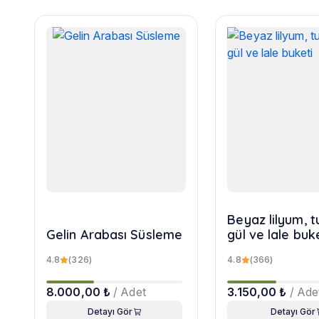
Beyaz lilyum, 
Gelin Arabası Süsleme
gül ve lale buk
4.8
(326)
4.8
(366)
8.000,00 ₺
/ Adet
3.150,00 ₺
/ Ade
Detayı Gör
Detayı Gör