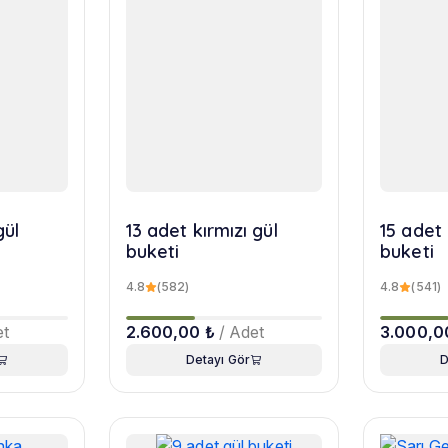
gül
13 adet kırmızı gül
15 adet 
buketi
buketi
4.8
(582)
4.8
(541)
et
2.600,00 ₺
/ Adet
3.000,0
Detayı Gör
D