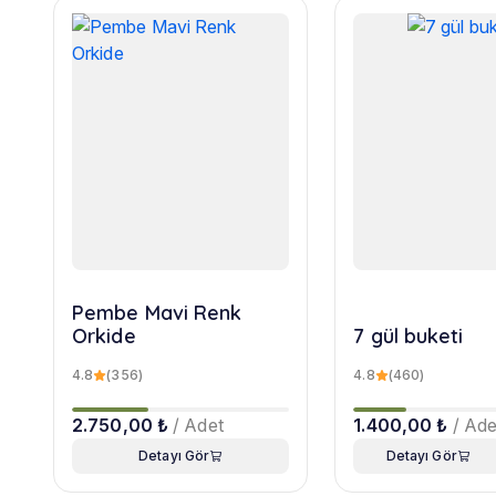
Pembe Mavi Renk
Orkide
7 gül buketi
4.8
(356)
4.8
(460)
2.750,00 ₺
/ Adet
1.400,00 ₺
/ Ade
Detayı Gör
Detayı Gör