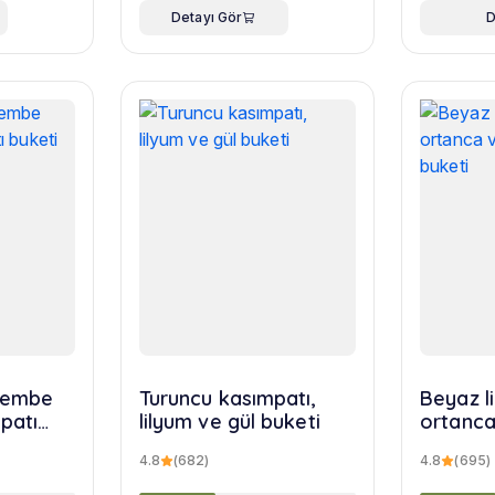
Detayı Gör
D
 pembe
Turuncu kasımpatı,
Beyaz l
patı
lilyum ve gül buketi
ortanca
yusuf b
4.8
(682)
4.8
(695)