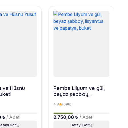
 ve Hüsnü
Pembe Lilyum ve gül,
uketi
beyaz şebboy,
lisyantus ve papatya,
4.8
(696)
buketi
0 ₺
/ Adet
2.750,00 ₺
/ Adet
etayı Gör
Detayı Gör