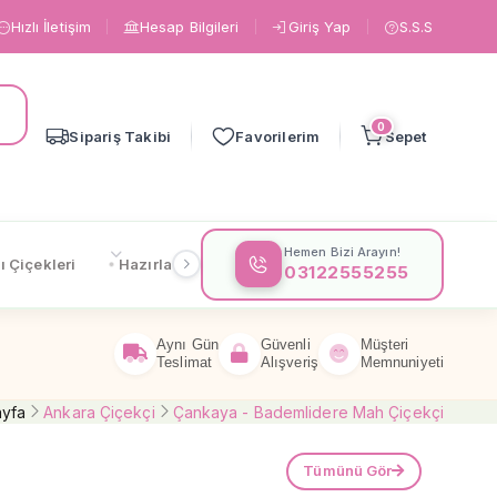
Hızlı İletişim
Hesap Bilgileri
Giriş Yap
S.S.S
0
Sipariş Takibi
Favorilerim
Sepet
Hemen Bizi Arayın!
ı Çiçekleri
Hazırlanışa Göre
Çiçeklere Göre
Gönderi
03122555255
Aynı Gün
Güvenli
Müşteri
Teslimat
Alışveriş
Memnuniyeti
ayfa
Ankara Çiçekçi
Çankaya - Bademlidere Mah Çiçekçi
Tümünü Gör