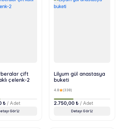
beralar çift
Lilyum gül anastasya
aklı çelenk-2
buketi
4.8
(338)
0 ₺
/ Adet
2.750,00 ₺
/ Adet
etayı Gör
Detayı Gör