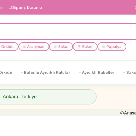
in
Sipariş Durumu
Orkide
Aranjman
Saksı
Buket
Papatya
❁
🌱
💐
🌼
Orkide
Balonlu Ayıcıklı Kutular
Ayıcıklı Buketler
Saks
Anas