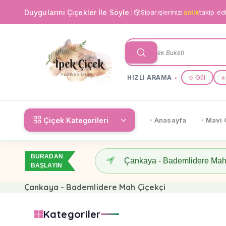
Duygularını Çiçekler İle Söyle
Siparişlerinizi
anlık
takip ed
HIZLI ARAMA
Gül
✿
❀
Çiçek Kategorileri
Anasayfa
Mavi 
BURADAN
BAŞLAYIN
Çankaya - Bademlidere Mah Çiçekçi
Kategoriler