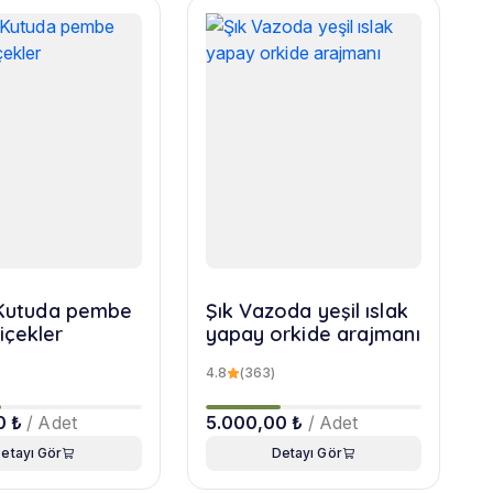
r Kutuda pembe
Şık Vazoda yeşil ıslak
içekler
yapay orkide arajmanı
4.8
(363)
0 ₺
/ Adet
5.000,00 ₺
/ Adet
etayı Gör
Detayı Gör