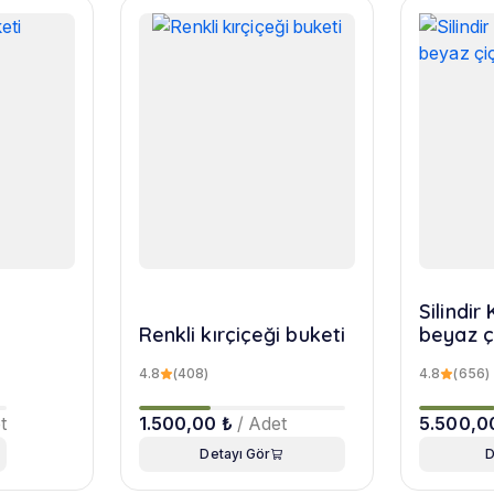
Silindi
Renkli kırçiçeği buketi
beyaz ç
4.8
(408)
4.8
(656)
t
1.500,00 ₺
/ Adet
5.500,0
Detayı Gör
D