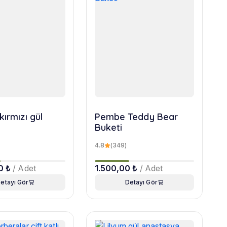
kırmızı gül
Pembe Teddy Bear
Buketi
4.8
(349)
0 ₺
/ Adet
1.500,00 ₺
/ Adet
etayı Gör
Detayı Gör