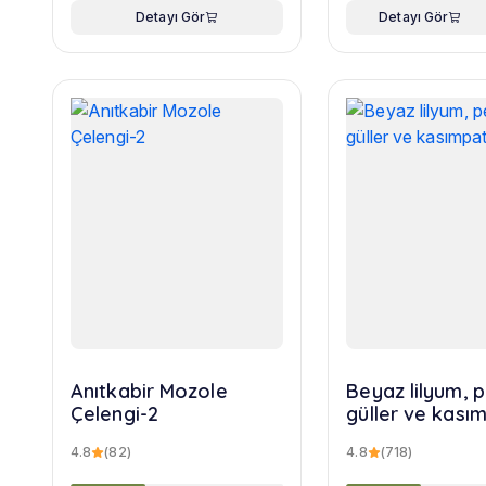
Detayı Gör
Detayı Gör
Anıtkabir Mozole
Beyaz lilyum,
Çelengi-2
güller ve kasım
buketi
4.8
(82)
4.8
(718)