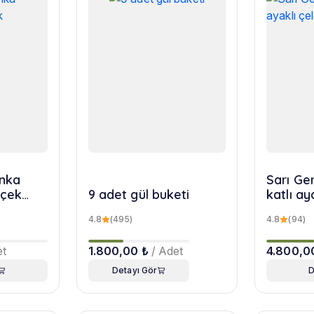
nka
Sarı Ger
içek
9 adet gül buketi
katlı ay
4.8
(495)
4.8
(94)
et
1.800,00 ₺
/ Adet
4.800,0
Detayı Gör
D