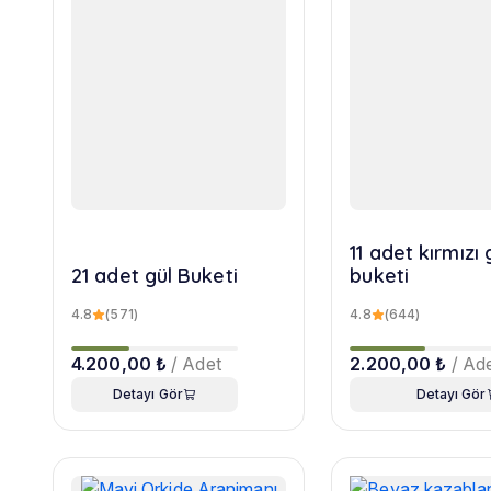
11 adet kırmızı 
21 adet gül Buketi
buketi
4.8
(571)
4.8
(644)
4.200,00 ₺
/ Adet
2.200,00 ₺
/ Ad
Detayı Gör
Detayı Gör