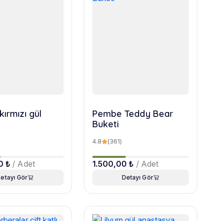
kırmızı gül
Pembe Teddy Bear
Buketi
4.8
(361)
0 ₺
/ Adet
1.500,00 ₺
/ Adet
etayı Gör
Detayı Gör