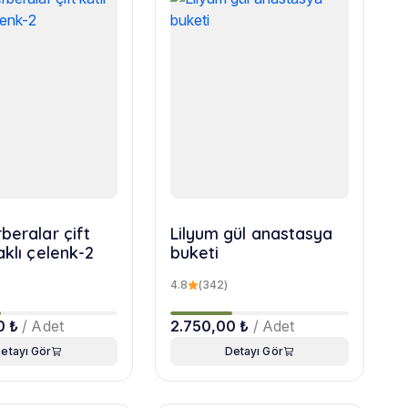
beralar çift
Lilyum gül anastasya
aklı çelenk-2
buketi
4.8
(342)
0 ₺
/ Adet
2.750,00 ₺
/ Adet
etayı Gör
Detayı Gör