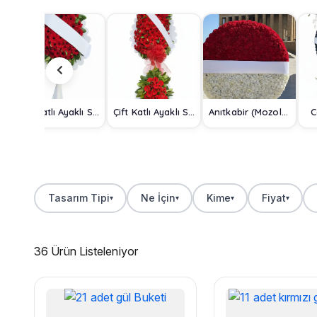
Tek Katlı Ayaklı Sepet
Çift Katlı Ayaklı Sepet
Anıtkabir (Mozole) Çelengi
C
Tasarım Tipi
Ne İçin
Kime
Fiyat
▾
▾
▾
▾
36 Ürün Listeleniyor