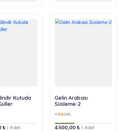
lindir Kutuda
Gelin Arabası
Güller
Süsleme-2
4.8
(58)
0 ₺
/ Adet
4.500,00 ₺
/ Adet