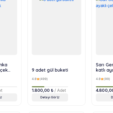
nka
Sarı Ger
içek
9 adet gül buketi
katlı ay
4.8
(499)
4.8
(99)
et
1.800,00 ₺
/ Adet
4.800,0
Detayı Gör
D