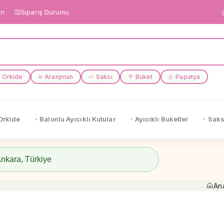
in
Sipariş Durumu
Orkide
Aranjman
Saksı
Buket
Papatya
❁
🌱
💐
🌼
Orkide
Balonlu Ayıcıklı Kutular
Ayıcıklı Buketler
Saks
An