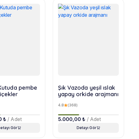
r Kutuda pembe
Şık Vazoda yeşil ıslak
içekler
yapay orkide arajmanı
4.8
(368)
0 ₺
/ Adet
5.000,00 ₺
/ Adet
etayı Gör
Detayı Gör