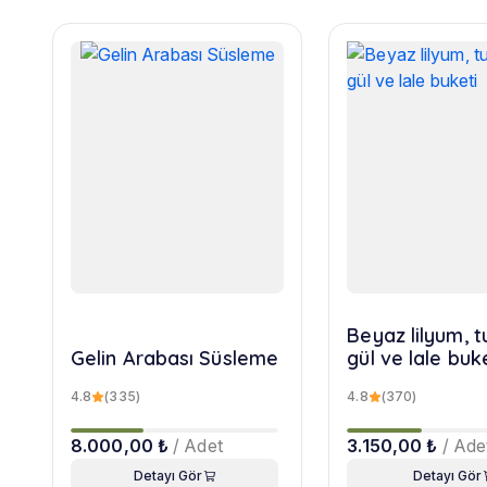
Beyaz lilyum, 
Gelin Arabası Süsleme
gül ve lale buk
4.8
(335)
4.8
(370)
8.000,00 ₺
/ Adet
3.150,00 ₺
/ Ade
Detayı Gör
Detayı Gör