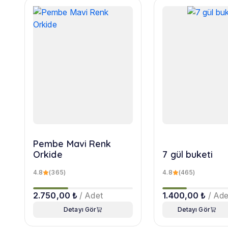
Pembe Mavi Renk
Orkide
7 gül buketi
4.8
(365)
4.8
(465)
2.750,00 ₺
/ Adet
1.400,00 ₺
/ Ade
Detayı Gör
Detayı Gör