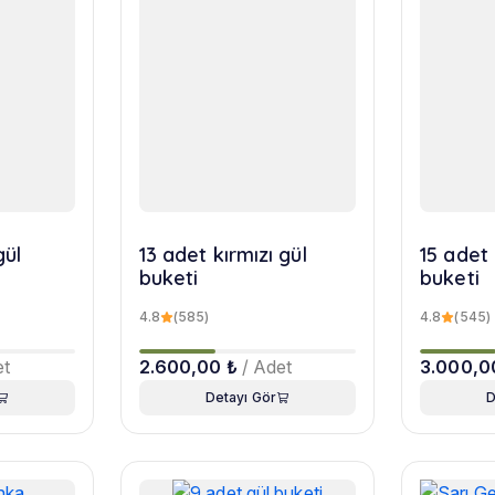
gül
13 adet kırmızı gül
15 adet 
buketi
buketi
4.8
(585)
4.8
(545)
et
2.600,00 ₺
/ Adet
3.000,0
Detayı Gör
D