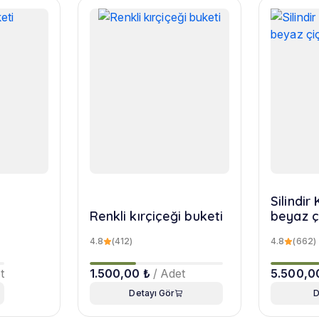
Silindi
Renkli kırçiçeği buketi
beyaz ç
4.8
(412)
4.8
(662)
t
1.500,00 ₺
/ Adet
5.500,0
Detayı Gör
D