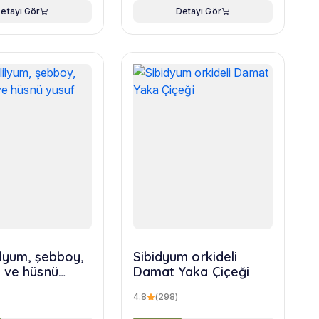
etayı Gör
Detayı Gör
ilyum, şebboy,
Sibidyum orkideli
 ve hüsnü
Damat Yaka Çiçeği
uketi
4.8
(298)