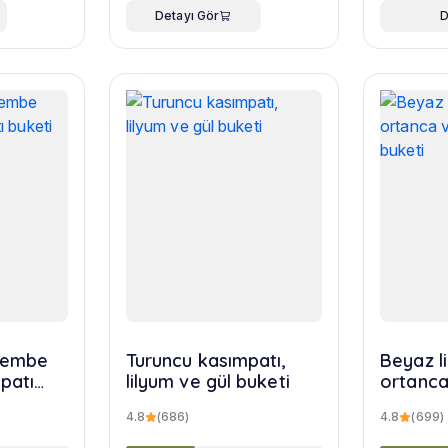
Detayı Gör
D
 pembe
Turuncu kasımpatı,
Beyaz l
patı
lilyum ve gül buketi
ortanca
yusuf b
4.8
(686)
4.8
(699)