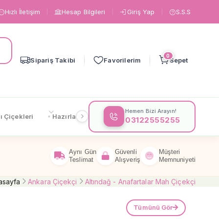
Hızlı İletişim
Hesap Bilgileri
Giriş Yap
S.S.S
0
Sipariş Takibi
Favorilerim
Sepet
Hemen Bizi Arayın!
ı Çiçekleri
Hazırlanışa Göre
Çiçeklere Göre
Gönderi
03122555255
Aynı Gün
Güvenli
Müşteri
Teslimat
Alışveriş
Memnuniyeti
asayfa
Ankara Çiçekçi
Altındağ - Anafartalar Mah Çiçekçi
Tümünü Gör