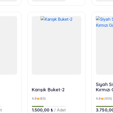
Siyah Si
Karışık Buket-2
Kırmızı 
4.8
(83)
4.8
(455)
t
1.500,00 ₺
/ Adet
3.750,0