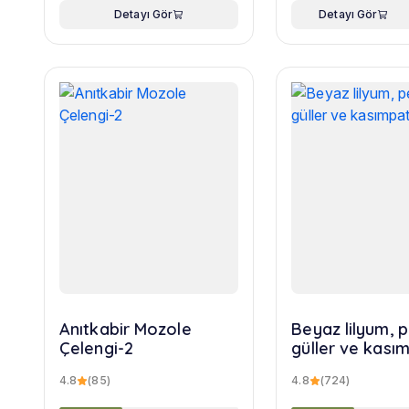
Detayı Gör
Detayı Gör
Anıtkabir Mozole
Beyaz lilyum,
Çelengi-2
güller ve kasım
buketi
4.8
(85)
4.8
(724)