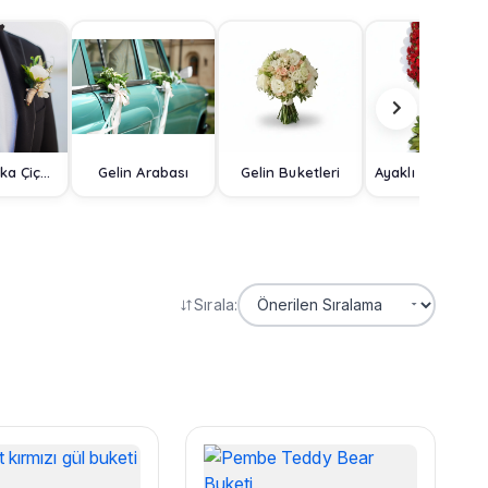
Damat Yaka Çiçeği
Gelin Arabası
Gelin Buketleri
Ayaklı Sep
Sırala: