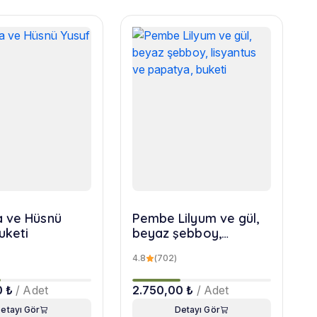
 ve Hüsnü
Pembe Lilyum ve gül,
uketi
beyaz şebboy,
lisyantus ve papatya,
4.8
(702)
buketi
0 ₺
/ Adet
2.750,00 ₺
/ Adet
etayı Gör
Detayı Gör