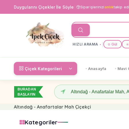
Duygularını Çiçekler İle Söyle
Siparişlerinizi
anlık
takip ed
HIZLI ARAMA
Gül
✿
❀
Çiçek Kategorileri
Anasayfa
Mavi 
BURADAN
BAŞLAYIN
Altındağ - Anafartalar Mah Çiçekçi
Kategoriler