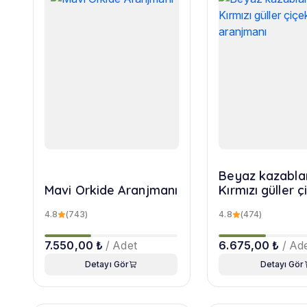
Beyaz kazabla
Mavi Orkide Aranjmanı
Kırmızı güller ç
aranjmanı
4.8
(743)
4.8
(474)
7.550,00 ₺
/ Adet
6.675,00 ₺
/ Ad
Detayı Gör
Detayı Gör