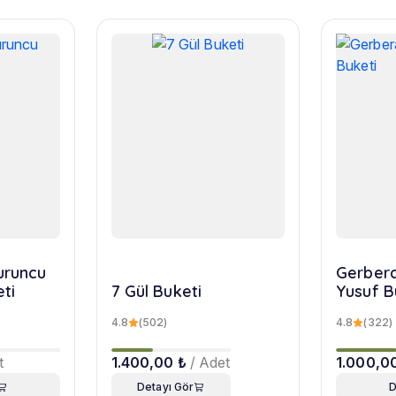
turuncu
Gerbera
eti
7 Gül Buketi
Yusuf B
4.8
(502)
4.8
(322)
t
1.400,00 ₺
/ Adet
1.000,0
Detayı Gör
D