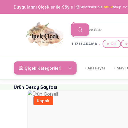
Duygularını Çiçekler İle Söyle
Siparişlerinizi
anlık
takip ed
HIZLI ARAMA
Gül
✿
❀
Çiçek Kategorileri
Anasayfa
Mavi 
Ürün Detay Sayfası
Kapak