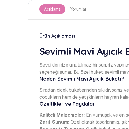
Açıklama
Yorumlar
Ürün Açıklaması
Sevimli Mavi Ayıcık B
Sevdiklerinize unutulmaz bir sürpriz yapmaya
seçeneği sunar. Bu özel buket, sevimli mavi a
Neden Sevimli Mavi Ayıcık Buketi?
Sıradan çiçek buketlerinden sıkıldıysanız ve
çocukların hem de yetişkinlerin hayran kalac
Özellikler ve Faydalar
Kaliteli Malzemeler:
En yumuşak ve en sev
Zarif Sunum:
Özel olarak tasarlanmış, şık 
Benzersiz Tasarım:
Klasik buket anlayışı