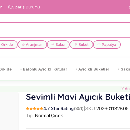
in
Sipariş Durumu
Orkide
Aranjman
Saksı
Buket
Papatya
❁
🌱
💐
🌼
Orkide
Balonlu Ayıcıklı Kutular
Ayıcıklı Buketler
Saks
An
Sevimli Mavi Ayıcık Buket
SKU:
202601182805
4.7 Star Rating
(351)
|
Tipi:
Normal Çicek