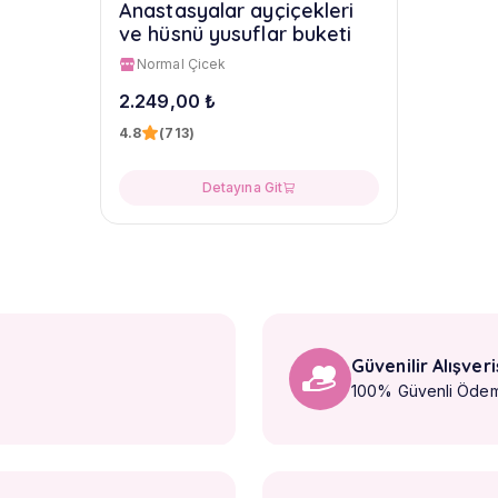
Anastasyalar ayçiçekleri
ve hüsnü yusuflar buketi
Normal Çicek
2.249,00 ₺
4.8
(713)
Detayına Git
Güvenilir Alışveri
100% Güvenli Öde