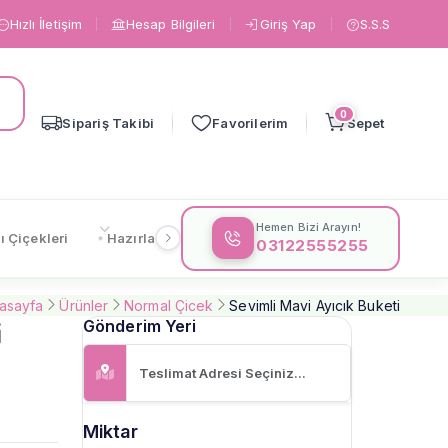
Hızlı İletişim
Hesap Bilgileri
Giriş Yap
S.S.S
0
Sipariş Takibi
Favorilerim
Sepet
Hemen Bizi Arayın!
ı Çiçekleri
Hazırlanışa Göre
Çiçeklere Göre
Gönderi
03122555255
asayfa
Ürünler
Normal Çicek
Sevimli Mavi Ayıcık Buketi
i
Gönderim Yeri
Miktar