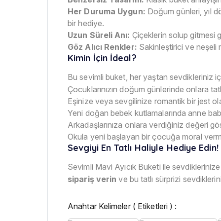
Her Duruma Uygun:
Doğum günleri, yıl d
bir hediye.
Uzun Süreli Anı:
Çiçeklerin solup gitmesi g
Göz Alıcı Renkler:
Sakinleştirici ve neşeli m
Kimin İçin İdeal?
Bu sevimli buket, her yaştan sevdikleriniz içi
Çocuklarınızın doğum günlerinde onlara tatlı
Eşinize veya sevgilinize romantik bir jest ol
Yeni doğan bebek kutlamalarında anne baba
Arkadaşlarınıza onlara verdiğiniz değeri gö
Okula yeni başlayan bir çocuğa moral verm
Sevgiyi En Tatlı Haliyle Hediye Edin!
Sevimli Mavi Ayıcık Buketi ile sevdiklerin
sipariş verin
ve bu tatlı sürprizi sevdikleri
Anahtar Kelimeler ( Etiketleri ) :