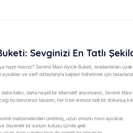
uketi: Sevginizi En Tatlı Şekil
 hazır mısınız? Sevimli Mavi Ayıcık Buketi, sıradanlıktan uzak,
yıcıkları ve zarif detaylarıyla kalpleri fethetmek için tasarlandı
 daha kalıcı, daha neşeli bir alternatif arıyorsanız, Sevimli Ma
ağı bu benzersiz tasarım, her özel anınıza tatlı bir dokunuş kat
imli malzemelerden üretilmiş, uzun ömürlü mavi ayıcıklar.
ve dayanıklı bir sunum kutusu içinde gelir.
nı yıkan, hem yaratıcı hem de estetik bir görünüm.