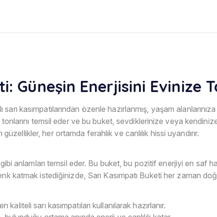
: Güneşin Enerjisini Evinize T
lı sarı kasımpatılarından özenle hazırlanmış, yaşam alanlarınıza 
 tonlarını temsil eder ve bu buket, sevdiklerinize veya kendini
ı güzellikler, her ortamda ferahlık ve canlılık hissi uyandırır.
gibi anlamları temsil eder. Bu buket, bu pozitif enerjiyi en saf 
enk katmak istediğinizde, Sarı Kasımpatı Buketi her zaman doğru
aliteli sarı kasımpatıları kullanılarak hazırlanır.
, bulunduğu ortama anında enerji ve canlılık katar.