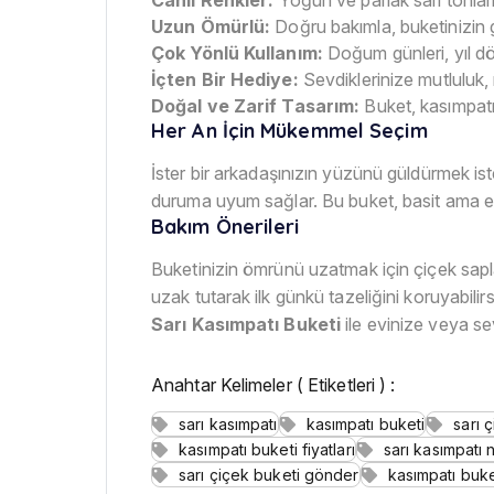
Uzun Ömürlü:
Doğru bakımla, buketinizin g
Çok Yönlü Kullanım:
Doğum günleri, yıl dö
İçten Bir Hediye:
Sevdiklerinize mutluluk, 
Doğal ve Zarif Tasarım:
Buket, kasımpatıl
Her An İçin Mükemmel Seçim
İster bir arkadaşınızın yüzünü güldürmek is
duruma uyum sağlar. Bu buket, basit ama etki
Bakım Önerileri
Buketinizin ömrünü uzatmak için çiçek sapl
uzak tutarak ilk günkü tazeliğini koruyabilirs
Sarı Kasımpatı Buketi
ile evinize veya sev
Anahtar Kelimeler ( Etiketleri ) :
sarı kasımpatı
kasımpatı buketi
sarı 
kasımpatı buketi fiyatları
sarı kasımpatı 
sarı çiçek buketi gönder
kasımpatı buke