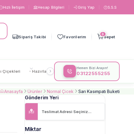
Hızlı İletişim
Hesap Bilgileri
Giriş Yap
S.S.S
0
Sipariş Takibi
Favorilerim
Sepet
Hemen Bizi Arayın!
ı Çiçekleri
Hazırlanışa Göre
Çiçeklere Göre
Gönderi
03122555255
Anasayfa
Ürünler
Normal Çicek
Sarı Kasımpatı Buketi
Gönderim Yeri
Miktar