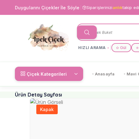
Duygularını Çiçekler İle Söyle
Siparişlerinizi
anlık
takip ed
HIZLI ARAMA
Gül
✿
❀
Çiçek Kategorileri
Anasayfa
Mavi 
Ürün Detay Sayfası
Kapak