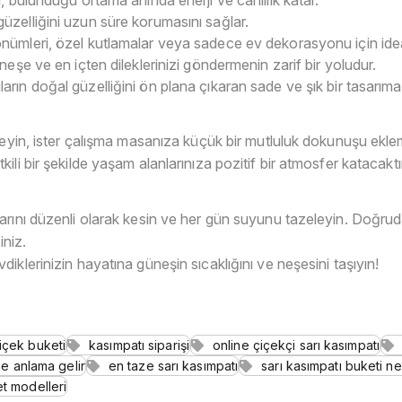
üzelliğini uzun süre korumasını sağlar.
nümleri, özel kutlamalar veya sadece ev dekorasyonu için idea
neşe ve en içten dileklerinizi göndermenin zarif bir yoludur.
arın doğal güzelliğini ön plana çıkaran sade ve şık bir tasarıma 
teyin, ister çalışma masanıza küçük bir mutluluk dokunuşu ekle
li bir şekilde yaşam alanlarınıza pozitif bir atmosfer katacaktı
arını düzenli olarak kesin ve her gün suyunu tazeleyin. Doğrud
iniz.
diklerinizin hayatına güneşin sıcaklığını ve neşesini taşıyın!
çiçek buketi
kasımpatı siparişi
online çiçekçi sarı kasımpatı
ne anlama gelir
en taze sarı kasımpatı
sarı kasımpatı buketi ne
t modelleri