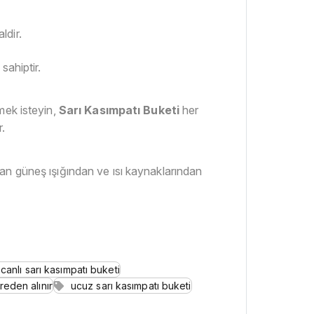
ldir.
sahiptir.
mek isteyin,
Sarı Kasımpatı Buketi
her
r.
an güneş ışığından ve ısı kaynaklarından
canlı sarı kasımpatı buketi
reden alınır
ucuz sarı kasımpatı buketi