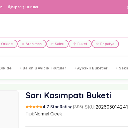
in
Sipariş Durumu
Orkide
Aranjman
Saksı
Buket
Papatya
❁
🌱
💐
🌼
Orkide
Balonlu Ayıcıklı Kutular
Ayıcıklı Buketler
Saks
Sarı Kasımpatı Buketi
SKU:
202605014241
4.7 Star Rating
(395)
|
Tipi:
Normal Çicek