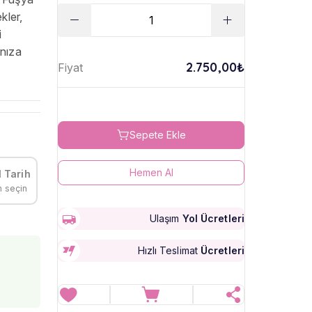
kler,
i
ınıza
2.750,00₺
Fiyat
Sepete Ekle
Hemen Al
 Tarih
h seçin
Ulaşım
Yol Ücretleri
Hızlı Teslimat
Ücretleri