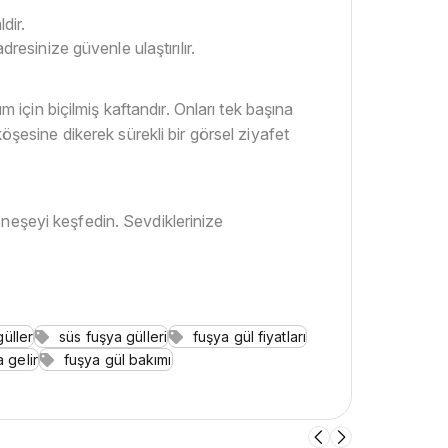
dir.
dresinize güvenle ulaştırılır.
m için biçilmiş kaftandır. Onları tek başına
öşesine dikerek sürekli bir görsel ziyafet
neşeyi keşfedin. Sevdiklerinize
üller
süs fuşya gülleri
fuşya gül fiyatları
 gelir
fuşya gül bakımı