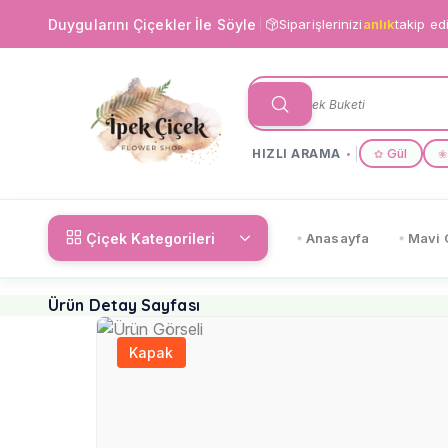
Duygularını Çiçekler İle Söyle
Siparişlerinizi
anlık
takip ed
HIZLI ARAMA
Gül
✿
❀
Çiçek Kategorileri
Anasayfa
Mavi 
Ürün Detay Sayfası
Kapak