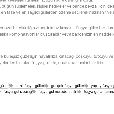
 düğün süslemeleri, kişisel hediyeler ve bahçe peyzajı için ideal
 en taze ve en sağlıklı güllerden özenle seçilerek hazırlanır ve a
ter özel bir etkinliğinizi unutulmaz kılmak… Fuşya güller her duru
e harika kombinasyonlar oluşturabilir veya bahçenizin en nadide k
e bu eşsiz güzelliğin hayatınıza katacağı coşkuyu, tutkuyu ve 
lerden biri olan fuşya güllerle, unutulmaz anılar biriktirin.
üller
canlı fuşya güller
gerçek fuşya güller
yapay fuşya g
fuşya gül siparişi
fuşya gül nerede satılır
fuşya gül anlamına