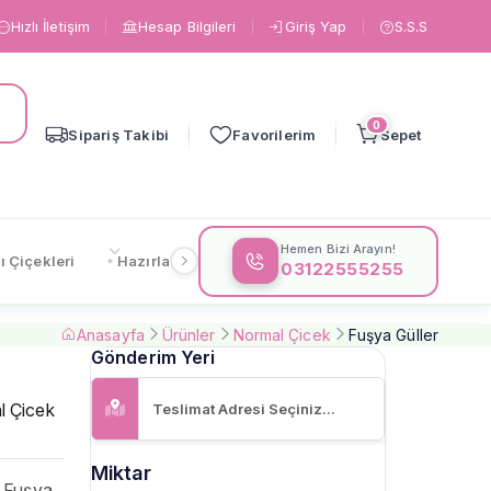
Hızlı İletişim
Hesap Bilgileri
Giriş Yap
S.S.S
0
Sipariş Takibi
Favorilerim
Sepet
Hemen Bizi Arayın!
ı Çiçekleri
Hazırlanışa Göre
Çiçeklere Göre
Gönderi
03122555255
Anasayfa
Ürünler
Normal Çicek
Fuşya Güller
Gönderim Yeri
l Çicek
Miktar
: Fuşya