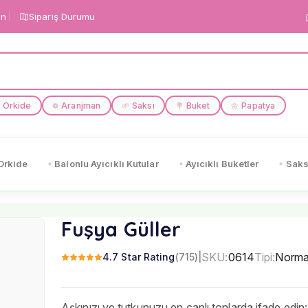
in
Sipariş Durumu
Orkide
Aranjman
Saksı
Buket
Papatya
❁
🌱
💐
🌼
Orkide
Balonlu Ayıcıklı Kutular
Ayıcıklı Buketler
Saks
Fuşya Güller
SKU:
0614
Tipi:
Norma
4.7 Star Rating
(715)
|
Aşkınızı ve tutkunuzu en canlı tonlarda ifade edin