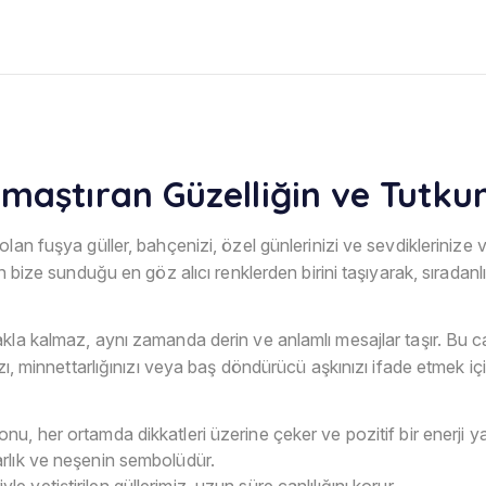
amaştıran Güzelliğin ve Tutku
lan fuşya güller, bahçenizi, özel günlerinizi ve sevdiklerinize 
ın bize sunduğu en göz alıcı renklerden birini taşıyarak, sırada
la kalmaz, aynı zamanda derin ve anlamlı mesajlar taşır. Bu canl
ızı, minnettarlığınızı veya baş döndürücü aşkınızı ifade etmek i
nu, her ortamda dikkatleri üzerine çeker ve pozitif bir enerji y
arlık ve neşenin sembolüdür.
e yetiştirilen güllerimiz, uzun süre canlılığını korur.