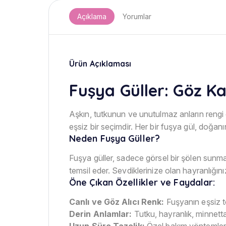
Açıklama
Yorumlar
Ürün Açıklaması
Fuşya Güller: Göz K
Aşkın, tutkunun ve unutulmaz anların rengi o
eşsiz bir seçimdir. Her bir fuşya gül, doğan
Neden Fuşya Güller?
Fuşya güller, sadece görsel bir şölen sunmak
temsil eder. Sevdiklerinize olan hayranlığın
Öne Çıkan Özellikler ve Faydalar:
Canlı ve Göz Alıcı Renk:
Fuşyanın eşsiz to
Derin Anlamlar:
Tutku, hayranlık, minnett
Uzun Süre Tazelik:
Özel bakım yöntemleriyl