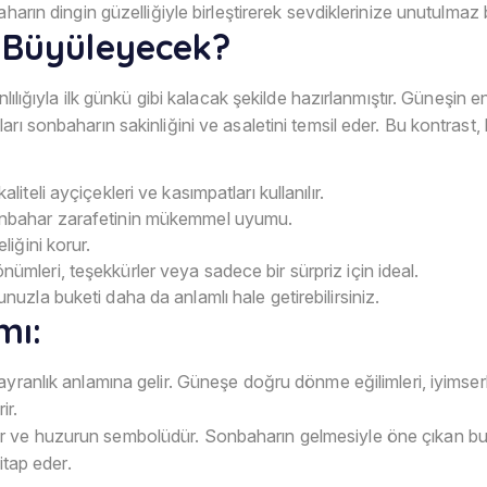
aharın dingin güzelliğiyle birleştirerek sevdiklerinize unutulmaz
 Büyüleyecek?
lılığıyla ilk günkü gibi kalacak şekilde hazırlanmıştır. Güneşin en
rı sonbaharın sakinliğini ve asaletini temsil eder. Bu kontrast, 
teli ayçiçekleri ve kasımpatları kullanılır.
onbahar zarafetinin mükemmel uyumu.
iğini korur.
nümleri, teşekkürler veya sadece bir sürpriz için ideal.
nuzla buketi daha da anlamlı hale getirebilirsiniz.
mı:
ayranlık anlamına gelir. Güneşe doğru dönme eğilimleri, iyimserl
ir.
ve huzurun sembolüdür. Sonbaharın gelmesiyle öne çıkan bu zar
itap eder.