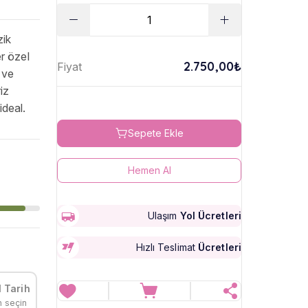
zik
r özel
2.750,00₺
Fiyat
 ve
iz
ideal.
Sepete Ekle
Hemen Al
Ulaşım
Yol Ücretleri
Hızlı Teslimat
Ücretleri
 Tarih
h seçin