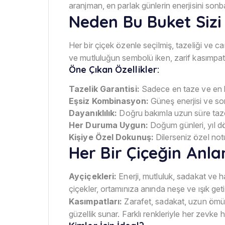
aranjman, en parlak günlerin enerjisini sonb
Neden Bu Buket Sizi
Her bir çiçek özenle seçilmiş, tazeliği ve can
ve mutluluğun sembolü iken, zarif kasımpatla
Öne Çıkan Özellikler:
Tazelik Garantisi:
Sadece en taze ve en kali
Eşsiz Kombinasyon:
Güneş enerjisi ve s
Dayanıklılık:
Doğru bakımla uzun süre tazel
Her Duruma Uygun:
Doğum günleri, yıl dö
Kişiye Özel Dokunuş:
Dilerseniz özel notu
Her Bir Çiçeğin Anla
Ayçiçekleri:
Enerji, mutluluk, sadakat ve h
çiçekler, ortamınıza anında neşe ve ışık getir
Kasımpatları:
Zarafet, sadakat, uzun ömür 
güzellik sunar. Farklı renkleriyle her zevke h