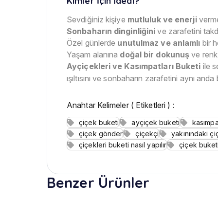
Kimler İçin İdeal?
Sevdiğiniz kişiye
mutluluk ve enerji
verme
Sonbaharın dinginliğini
ve zarafetini takd
Özel günlerde
unutulmaz ve anlamlı
bir h
Yaşam alanına
doğal bir dokunuş
ve renk
Ayçiçekleri ve Kasımpatları Buketi
ile s
ışıltısını ve sonbaharın zarafetini aynı anda b
Anahtar Kelimeler ( Etiketleri ) :
çiçek buketi
ayçiçek buketi
kasımpa
çiçek gönder
çiçekçi
yakınındaki çi
çiçekleri buketi nasıl yapılır
çiçek buketi 
Benzer Ürünler