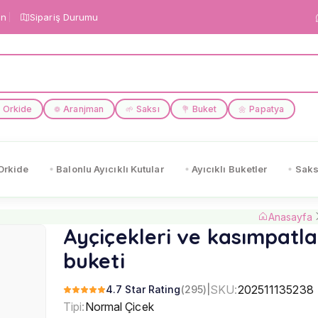
in
Sipariş Durumu
Orkide
Aranjman
Saksı
Buket
Papatya
❁
🌱
💐
🌼
Orkide
Balonlu Ayıcıklı Kutular
Ayıcıklı Buketler
Saks
Anasayfa
Ayçiçekleri ve kasımpatla
buketi
SKU:
202511135238
4.7 Star Rating
(295)
|
Tipi:
Normal Çicek