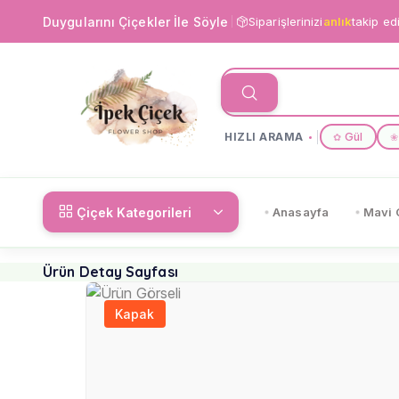
Duygularını Çiçekler İle Söyle
Siparişlerinizi
anlık
takip ed
HIZLI ARAMA
Gül
✿
❀
Çiçek Kategorileri
Anasayfa
Mavi 
Ürün Detay Sayfası
Kapak