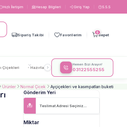
Hızlı İletişim
Hesap Bilgileri
Giriş Yap
S.S.S
0
Sipariş Takibi
Favorilerim
Sepet
Hemen Bizi Arayın!
ı Çiçekleri
Hazırlanışa Göre
Çiçeklere Göre
Gönderi
03122555255
Ürünler
Normal Çicek
Ayçiçekleri ve kasımpatları buketi
rı
Gönderim Yeri
Miktar