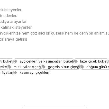
k isteyenler.
ir edenler.
ediye arayanlar.
 katmak isteyenler.
evdiklerinize hem göz alıcı bir güzellik hem de derin bir anlam 
ir araya getirin!
tı buketi
ayçiçekleri ve kasımpatları buketi
taze çiçek buketi
çekçi
mutlu yıllar çiçeği
geçmiş olsun çiçeği
doğum günü ç
fiyatları
kasım ayı çiçekleri