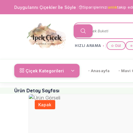
Duygularını Çiçekler İle Söyle
Siparişlerinizi
anlık
takip ed
HIZLI ARAMA
Gül
✿
❀
Çiçek Kategorileri
Anasayfa
Mavi 
Ürün Detay Sayfası
Kapak