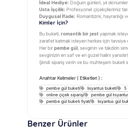
İdeal Hediye:
Doğum günleri, yıl dönümler
Usta İşçilik:
Profesyonel çiçekçilerimiz tar
Duygusal İfade:
Romantizmi, hayranlığı ve
Kimler İçin?
Bu buketi,
romantik bir jest
yapmak isteye
zarafet katmak isteyen herkes için tavsiye e
Her bir
pembe gül
, sevginin ve takdirin si
sevginizin en saf ve en güzel halini yansıtırl
Şimdi sipariş verin ve bu muhteşem buketi sev
Anahtar Kelimeler ( Etiketleri ) :
pembe gül buketi
lisyantus buketi
5 
online çiçek siparişi
pembe gül lisyantu
pembe gül buketi fiyatı
lisyantus gül buk
Benzer Ürünler