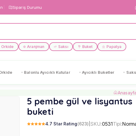
in
Sipariş Durumu
Orkide
Aranjman
Saksı
Buket
Papatya
❁
🌱
💐
🌼
Orkide
Balonlu Ayıcıklı Kutular
Ayıcıklı Buketler
Saks
Anasayf
5 pembe gül ve lisyantus
buketi
SKU:
0531
Tipi:
Norma
4.7 Star Rating
(623)
|