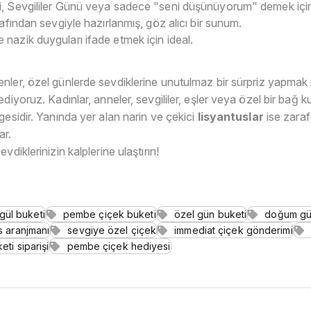
i, Sevgililer Günü veya sadece "seni düşünüyorum" demek iç
afından sevgiyle hazırlanmış, göz alıcı bir sunum.
 nazik duyguları ifade etmek için ideal.
nler, özel günlerde sevdiklerine unutulmaz bir sürpriz yapmak
diyoruz. Kadınlar, anneler, sevgililer, eşler veya özel bir bağ k
mgesidir. Yanında yer alan narin ve çekici
lisyantuslar
ise zarafe
ar.
diklerinizin kalplerine ulaştırın!
gül buketi
pembe çiçek buketi
özel gün buketi
doğum gü
s aranjmanı
sevgiye özel çiçek
immediat çiçek gönderimi
eti siparişi
pembe çiçek hediyesi