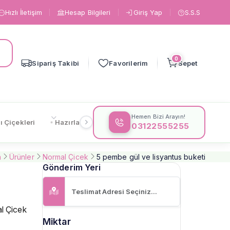
Hızlı İletişim
Hesap Bilgileri
Giriş Yap
S.S.S
0
Sipariş Takibi
Favorilerim
Sepet
Hemen Bizi Arayın!
ı Çiçekleri
Hazırlanışa Göre
Çiçeklere Göre
Gönderi
03122555255
a
Ürünler
Normal Çicek
5 pembe gül ve lisyantus buketi
Gönderim Yeri
l Çicek
Miktar