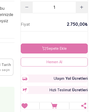
 bu
erinizde
eşsiz
2.750,00₺
Fiyat
Sepete Ekle
Hemen Al
 Tarih
h seçin
Ulaşım
Yol Ücretleri
Hızlı Teslimat
Ücretleri