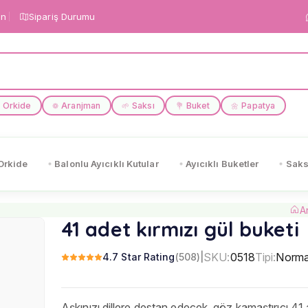
in
Sipariş Durumu
Orkide
Aranjman
Saksı
Buket
Papatya
❁
🌱
💐
🌼
Orkide
Balonlu Ayıcıklı Kutular
Ayıcıklı Buketler
Saks
A
41 adet kırmızı gül buketi
SKU:
0518
Tipi:
Norma
4.7 Star Rating
(508)
|
Aşkınızı dillere destan edecek, göz kamaştırıcı 41