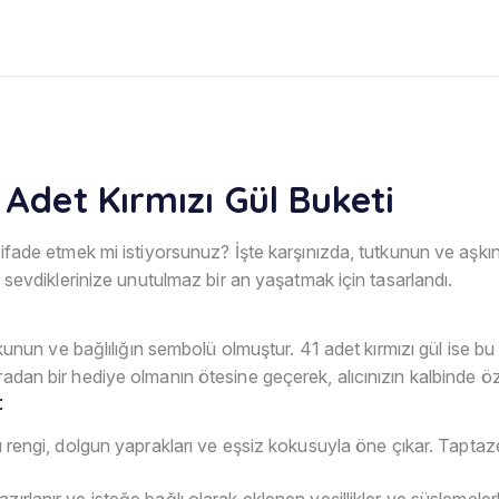
 Adet Kırmızı Gül Buketi
e ifade etmek mi istiyorsunuz? İşte karşınızda, tutkunun ve aşkın
r, sevdiklerinize unutulmaz bir an yaşatmak için tasarlandı.
 tutkunun ve bağlılığın sembolü olmuştur. 41 adet kırmızı gül ise
radan bir hediye olmanın ötesine geçerek, alıcınızın kalbinde öze
:
lı rengi, dolgun yaprakları ve eşsiz kokusuyla öne çıkar. Tapta
hazırlanır ve isteğe bağlı olarak eklenen yeşillikler ve süsleme