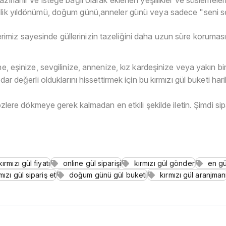
vlilik yıldönümü, doğum günü,anneler günü veya sadece "seni 
miz sayesinde güllerinizin tazeliğini daha uzun süre koruması
ne, eşinize, sevgilinize, annenize, kız kardeşinize veya yakın bi
ar değerli olduklarını hissettirmek için bu kırmızı gül buketi hari
sözlere dökmeye gerek kalmadan en etkili şekilde iletin. Şimdi sip
kırmızı gül fiyatı
online gül siparişi
kırmızı gül gönder
en gü
mızı gül sipariş et
doğum günü gül buketi
kırmızı gül aranjman