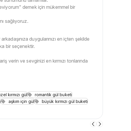
seviyorum" demek için mükemmel bir
nı sağlıyoruz.
r arkadaşınıza duygularınızı en içten şekilde
ka bir seçenektir.
ariş verin ve sevginizi en kırmızı tonlarında
zel kırmızı gül
romantik gül buketi
ı
aşkım için gül
büyük kırmızı gül buketi