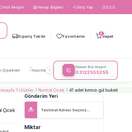
Hızlı İletişim
Hesap Bilgileri
Giriş Yap
S.S.S
0
Sipariş Takibi
Favorilerim
Sepet
Hemen Bizi Arayın!
ı Çiçekleri
Hazırlanışa Göre
Çiçeklere Göre
Gönderi
03122555255
nasayfa
Ürünler
Normal Çicek
41 adet kırmızı gül buketi
Gönderim Yeri
l Çicek
Miktar
 adet