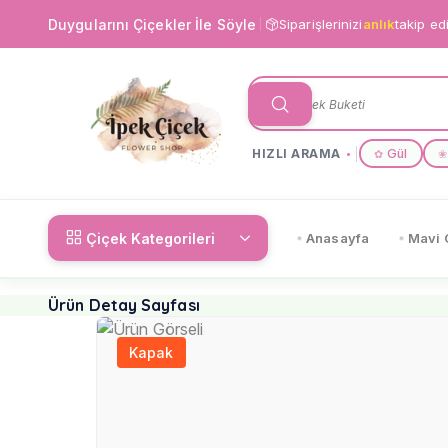
Duygularını Çiçekler İle Söyle
Siparişlerinizi
anlık
takip ed
HIZLI ARAMA
Gül
✿
❀
Çiçek Kategorileri
Anasayfa
Mavi 
Ürün Detay Sayfası
Kapak