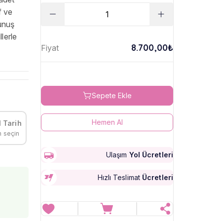
f ve
kunuş
llerle
8.700,00₺
Fiyat
Sepete Ekle
Hemen Al
 Tarih
h seçin
Ulaşım
Yol Ücretleri
Hızlı Teslimat
Ücretleri